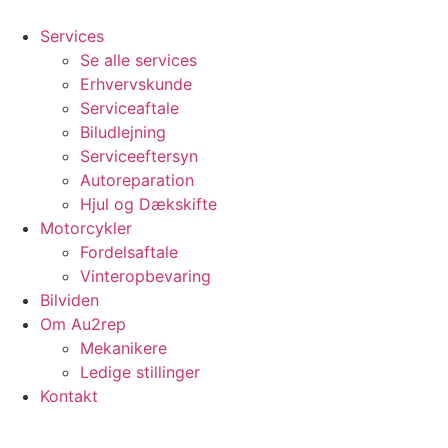
Videre
til
Services
indhold
Se alle services
Erhvervskunde
Serviceaftale
Biludlejning
Serviceeftersyn
Autoreparation
Hjul og Dækskifte
Motorcykler
Fordelsaftale
Vinteropbevaring
Bilviden
Om Au2rep
Mekanikere
Ledige stillinger
Kontakt