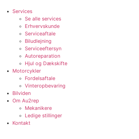
Videre
til
Services
indhold
Se alle services
Erhvervskunde
Serviceaftale
Biludlejning
Serviceeftersyn
Autoreparation
Hjul og Dækskifte
Motorcykler
Fordelsaftale
Vinteropbevaring
Bilviden
Om Au2rep
Mekanikere
Ledige stillinger
Kontakt