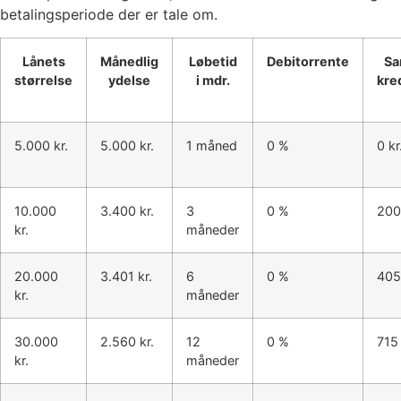
betalingsperiode der er tale om.
Lånets
Månedlig
Løbetid
Debitorrente
Sa
størrelse
ydelse
i mdr.
kre
5.000 kr.
5.000 kr.
1 måned
0 %
0 kr
10.000
3.400 kr.
3
0 %
200 
kr.
måneder
20.000
3.401 kr.
6
0 %
405 
kr.
måneder
30.000
2.560 kr.
12
0 %
715 
kr.
måneder