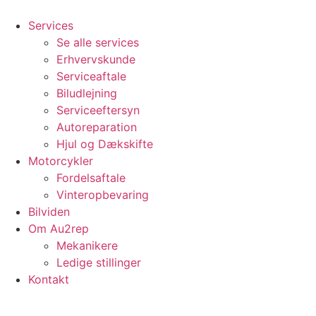
Videre
til
Services
indhold
Se alle services
Erhvervskunde
Serviceaftale
Biludlejning
Serviceeftersyn
Autoreparation
Hjul og Dækskifte
Motorcykler
Fordelsaftale
Vinteropbevaring
Bilviden
Om Au2rep
Mekanikere
Ledige stillinger
Kontakt