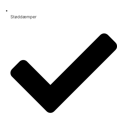
Støddæmper