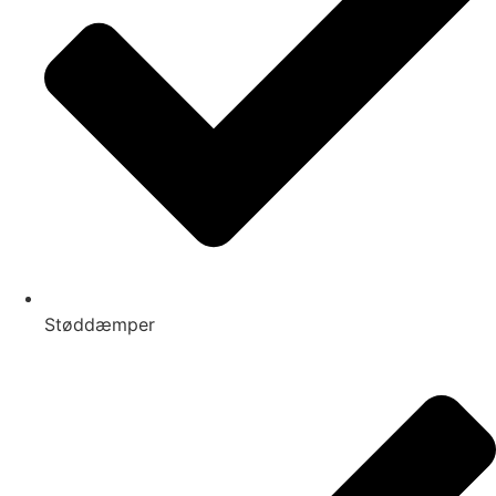
Støddæmper