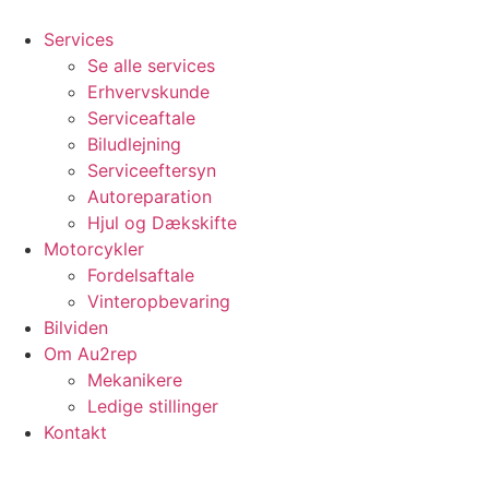
Videre
til
Services
indhold
Se alle services
Erhvervskunde
Serviceaftale
Biludlejning
Serviceeftersyn
Autoreparation
Hjul og Dækskifte
Motorcykler
Fordelsaftale
Vinteropbevaring
Bilviden
Om Au2rep
Mekanikere
Ledige stillinger
Kontakt